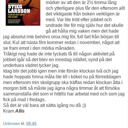
märker av att den är 2½ timma lång
och ytterligare plus får den eftersom allt
det viktigaste från boken verkligen är
med. Var lite trött efter jobbet och
undrade lite för mig själv hur det skulle
gå att hålla mig vaken men det hade
jag absolut inte behövs oroa mig för, full fart från början till
slut. Kul att nästa film kommer redan i november, något att
se fram emot i den mörka månaden.
Tråkigt nog hade de inte lyckats få till någon aktivitet på
jobbet igår så det blev en innedag istället, synd på det
underbara vädret tycker jag.
Idag blir det jobb igen men inte förrän klockan två och jag
hade hoppats hinna måla lite till i köket nu på förmiddagen
men eftersom min skolgrupp ska träffas redan klockan åtta i
morgon bitti så måste jag ägna några timmar åt att försöka
sammanställa det som vi hittills har arbetat med och som jag
fick på mail i fredags.
Så det är väl bara att sätta igång nu då ;))
Kram
Allis
Unknown
kl.
08:45